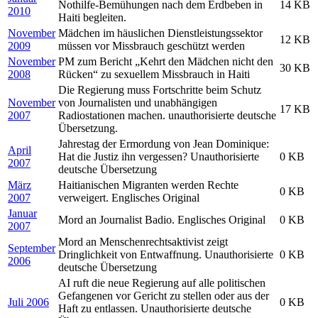
Nothilfe-Bemühungen nach dem Erdbeben in
14 KB
2010
Haiti begleiten.
November
Mädchen im häuslichen Dienstleistungssektor
12 KB
2009
müssen vor Missbrauch geschützt werden
November
PM zum Bericht „Kehrt den Mädchen nicht den
30 KB
2008
Rücken“ zu sexuellem Missbrauch in Haiti
Die Regierung muss Fortschritte beim Schutz
November
von Journalisten und unabhängigen
17 KB
2007
Radiostationen machen. unauthorisierte deutsche
Übersetzung.
Jahrestag der Ermordung von Jean Dominique:
April
Hat die Justiz ihn vergessen? Unauthorisierte
0 KB
2007
deutsche Übersetzung
März
Haitianischen Migranten werden Rechte
0 KB
2007
verweigert. Englisches Original
Januar
Mord an Journalist Badio. Englisches Original
0 KB
2007
Mord an Menschenrechtsaktivist zeigt
September
Dringlichkeit von Entwaffnung. Unauthorisierte
0 KB
2006
deutsche Übersetzung
AI ruft die neue Regierung auf alle politischen
Gefangenen vor Gericht zu stellen oder aus der
Juli 2006
0 KB
Haft zu entlassen. Unauthorisierte deutsche