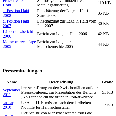
Pressefreiheit in
Straflosigkeit verhindert freie
119 KB
Haiti
Meinungsäußerung
ai Position Haiti
Einschätzung der Lage in Haiti
35 KB
2008
Stand 2008
ai Position Haiti
Einschätzung zur Lage in Haiti vom
30 KB
2007
Juni 2007.
Länderkurzbericht
Bericht zur Lage in Haiti 2006
42 KB
2006
Menschenrechtslage
Bericht zur Lage der
44 KB
2005
Menschenrechte 2005
Pressemitteilungen
Name
Beschreibung
Größe
Presseerklärung zu den Zwischenfällen auf der
September
Pressekonferenz zur Präsentation des Berichts
51 KB
2011
„You cannot kill the truth“ in Port-au-Prince.
Januar
USA und UN müssen nach dem Erdbeben
12 KB
2010
Nothilfe für Haiti sicherstellen
Der Schutz von Menschenrechten muss die
Januar