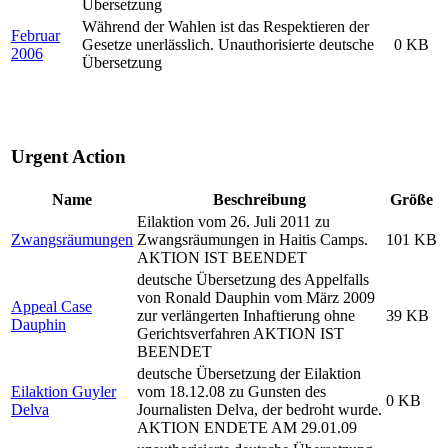
Übersetzung
Während der Wahlen ist das Respektieren der
Februar
Gesetze unerlässlich. Unauthorisierte deutsche
0 KB
2006
Übersetzung
Urgent Action
Name
Beschreibung
Größe
Eilaktion vom 26. Juli 2011 zu
Zwangsräumungen
Zwangsräumungen in Haitis Camps.
101 KB
AKTION IST BEENDET
deutsche Übersetzung des Appelfalls
von Ronald Dauphin vom März 2009
Appeal Case
zur verlängerten Inhaftierung ohne
39 KB
Dauphin
Gerichtsverfahren AKTION IST
BEENDET
deutsche Übersetzung der Eilaktion
Eilaktion Guyler
vom 18.12.08 zu Gunsten des
0 KB
Delva
Journalisten Delva, der bedroht wurde.
AKTION ENDETE AM 29.01.09