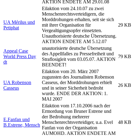
AKTION ENDETE AM 29.01.08
Eilaktion vom 24.10.07 zu zwei
Menschenrechtsverteidigern, die
Morddrohungen erhalten, seit sie sich
UA Mérilus und
mit ihrer Organisation für
29 KB
Petiphat
Vergealtigungsopfer einsetzten.
Unauthorisierte deutsche Übersetzung.
AKTION ENDETE AM 5.12.07
unautorisierte deutsche Übersetzung
Appeal Case
des Appellfalles zu Pressefreiheit und
World Press Day
79 KB
Straflosigleit vom 03.05.07. AKTION
dt
BEENDET!
Eilaktion vom 20. März 2007
zugunsten des Journalisten Robenson
UA Robenson
Casseus, der Morddrohungen erhielt
26 KB
Casseus
und in seiner Sicherheit bedroht
wurde. ENDE DER AKTION: 1.
MAI 2007
Eilaktion vom 17.10.2006 nach der
Ermordung von Bruner Estrene und
der Bedrohung mehrerer
E.Fanfan und
Menschenrechtsverteidiger, u.a. Evel
48 KB
B.Estrene, Mensch
Fanfan von der Organisation
AUMOHD. AKTION ENDETE AM