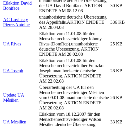
unauthorisierte deutsche Übersetzung
Eilaktion David
der UA David Boniface. AKTION
30 KB
Boniface
ENDETE AM 08.12.08
unauthorisierte deutsche Übersetzung
AC Lovinsky
des Appellfalls.AKTION ENDETE
336 KB
Pierre-Antoine
AM 28.04.08
Eilaktion vom 11.01.08 für den
Menschenrechtsverteidiger Johnny
UA Rivas
Rivas (DomRep).unauthorisierte
25 KB
deutsche Übersetzung. AKTION
ENDETE AM 28.02.08
Eilaktion vom 11.01.08 für den
Menschenrechtsverteidiher Franzko
UA Joseph
Joseph.unauthorisierte deutsche
28 KB
Übersetzung. AKTION ENDETE
AM 22.02.08
Überarbeitung der UA für den
Menschenrechtsverteidiger Mésilien
Update UA
vom 09.01.08.unauthorisierte deutsche
26 KB
Mésilien
Übersetzung. AKTION ENDETE
AM 20.02.08
Eilaktion vom 18.12.2007 für den
Menschenrechtsverteidiger Wilson
UA Mésilien
33 KB
Mésilien.deutsche Übersetzung.