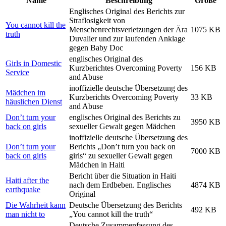
Name
Beschreibung
Größe
Englisches Original des Berichts zur
Straflosigkeit von
You cannot kill the
Menschenrechtsverletzungen der Ära
1075 KB
truth
Duvalier und zur laufenden Anklage
gegen Baby Doc
englisches Original des
Girls in Domestic
Kurzberichtes Overcoming Poverty
156 KB
Service
and Abuse
inoffizielle deutsche Übersetzung des
Mädchen im
Kurzberichts Overcoming Poverty
33 KB
häuslichen Dienst
and Abuse
Don’t turn your
englisches Original des Berichts zu
3950 KB
back on girls
sexueller Gewalt gegen Mädchen
inoffizielle deutsche Übersetzung des
Don’t turn your
Berichts „Don’t turn you back on
7000 KB
back on girls
girls“ zu sexueller Gewalt gegen
Mädchen in Haiti
Bericht über die Situation in Haiti
Haiti after the
nach dem Erdbeben. Englisches
4874 KB
earthquake
Original
Die Wahrheit kann
Deutsche Übersetzung des Berichts
492 KB
man nicht to
„You cannot kill the truth“
Deutsche Zusammenfassung des