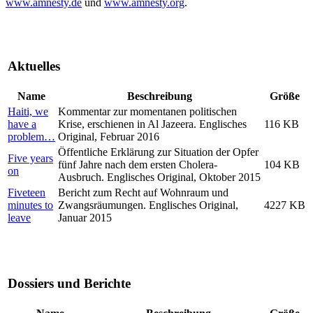
www.amnesty.de
und
www.amnesty.org
.
Aktuelles
Name
Beschreibung
Größe
Haiti, we
Kommentar zur momentanen politischen
have a
Krise, erschienen in Al Jazeera. Englisches
116 KB
problem…
Original, Februar 2016
Öffentliche Erklärung zur Situation der Opfer
Five years
fünf Jahre nach dem ersten Cholera-
104 KB
on
Ausbruch. Englisches Original, Oktober 2015
Fiveteen
Bericht zum Recht auf Wohnraum und
minutes to
Zwangsräumungen. Englisches Original,
4227 KB
leave
Januar 2015
Dossiers und Berichte