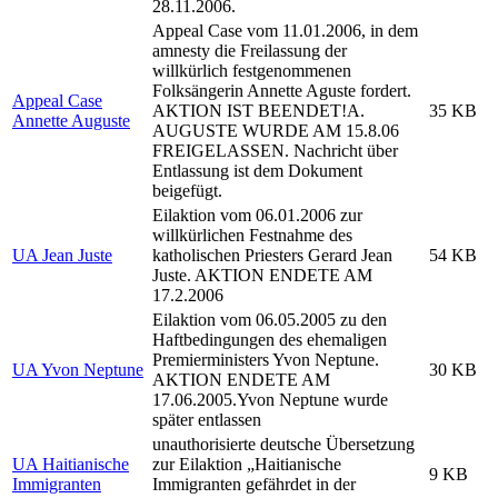
28.11.2006.
Appeal Case vom 11.01.2006, in dem
amnesty die Freilassung der
willkürlich festgenommenen
Folksängerin Annette Aguste fordert.
Appeal Case
AKTION IST BEENDET!A.
35 KB
Annette Auguste
AUGUSTE WURDE AM 15.8.06
FREIGELASSEN. Nachricht über
Entlassung ist dem Dokument
beigefügt.
Eilaktion vom 06.01.2006 zur
willkürlichen Festnahme des
UA Jean Juste
katholischen Priesters Gerard Jean
54 KB
Juste. AKTION ENDETE AM
17.2.2006
Eilaktion vom 06.05.2005 zu den
Haftbedingungen des ehemaligen
Premierministers Yvon Neptune.
UA Yvon Neptune
30 KB
AKTION ENDETE AM
17.06.2005.Yvon Neptune wurde
später entlassen
unauthorisierte deutsche Übersetzung
UA Haitianische
zur Eilaktion „Haitianische
9 KB
Immigranten
Immigranten gefährdet in der